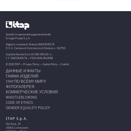
Società Unipersonale appartenente del
Gruppo Finpat S.p.A.
Registro imprese di Brescia 00452940174
R.E.A. Camera di Commercio di Brescia n. 183710
Capitale Sociale Euro 10.000.000,00 i.v.
C.F. 00452940174 — P.IVA 00563960988
© 2020 ITAP —
Privacy Policy
—
Cookie Policy
—
Credits
ДАННЫЕ И ФАКТЫ
ГАММА ИЗДЕЛИЙ
ITAP ПО ВСЕМУ МИРУ
ФОТОГАЛЕРЕЯ
КОММЕРЧЕСКИЕ УСЛОВИЯ
WHISTLEBLOWING
CODE OF ETHICS
GENDER EQUALITY POLICY
ITAP S.p.A.
Via Ruca, 19
25065 Lumezzane